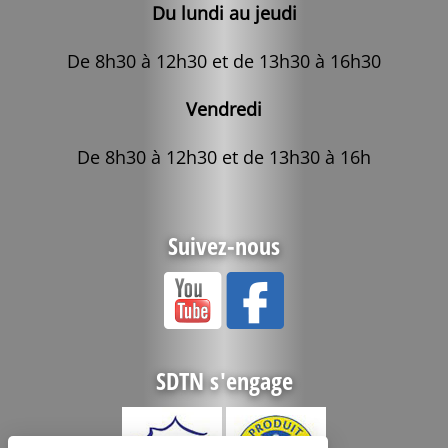
Du lundi au jeudi
De 8h30 à 12h30 et de 13h30 à 16h30
Vendredi
De 8h30 à 12h30 et de 13h30 à 16h
Suivez-nous
SDTN s'engage