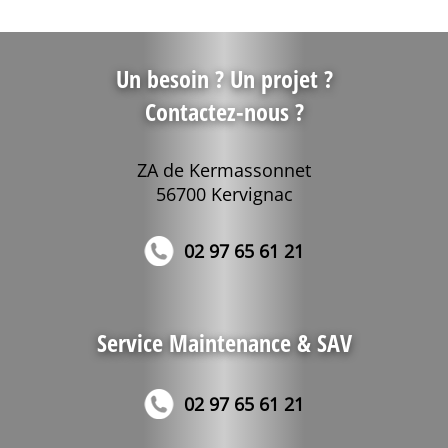
Un besoin ? Un projet ?
Contactez-nous ?
ZA de Kermassonnet
56700 Kervignac
02 97 65 61 21
Service Maintenance & SAV
02 97 65 61 21