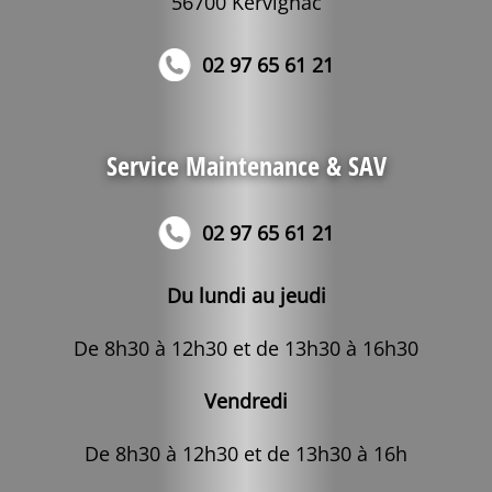
56700 Kervignac
02 97 65 61 21
Service Maintenance & SAV
02 97 65 61 21
Du lundi au jeudi
De 8h30 à 12h30 et de 13h30 à 16h30
Vendredi
De 8h30 à 12h30 et de 13h30 à 16h