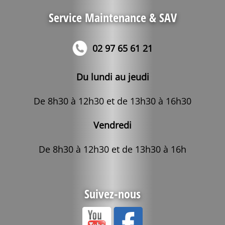
Service Maintenance & SAV
02 97 65 61 21
Du lundi au jeudi
De 8h30 à 12h30 et de 13h30 à 16h30
Vendredi
De 8h30 à 12h30 et de 13h30 à 16h
Suivez-nous