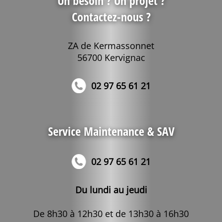
Un besoin ? Un projet ?
Contactez-nous ?
ZA de Kermassonnet
56700 Kervignac
02 97 65 61 21
Service Maintenance & SAV
02 97 65 61 21
Du lundi au jeudi
De 8h30 à 12h30 et de 13h30 à 16h30