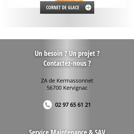
CORNET DE GLACE
Un besoin ? Un projet ?
Contactez-nous ?
ZA de Kermassonnet
56700 Kervignac
02 97 65 61 21
Service Maintenance & SAV