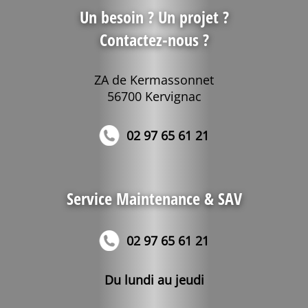
Un besoin ? Un projet ?
Contactez-nous ?
ZA de Kermassonnet
56700 Kervignac
02 97 65 61 21
Service Maintenance & SAV
02 97 65 61 21
Du lundi au jeudi