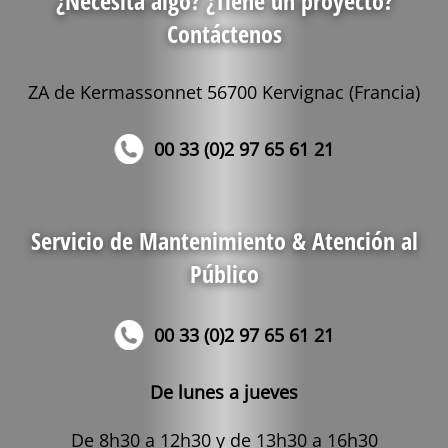
¿Necesita algo? ¿Tiene un proyecto?
Contáctenos
ZA de Kermassonnet 56700 Kervignac (Francia)
00 33 (0)2 97 65 61 21
Servicio de Mantenimiento & Atención al
Público
00 33 (0)2 97 65 61 21
De lunes a jueves
De 8h30 a 12h30 y de 13h30 a 16h30