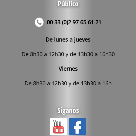
Público
00 33 (0)2 97 65 61 21
De lunes a jueves
De 8h30 a 12h30 y de 13h30 a 16h30
Viernes
De 8h30 a 12h30 y de 13h30 a 16h
Síganos