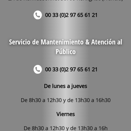
00 33 (0)2 97 65 61 21
Servicio de Mantenimiento & Atención al
Público
00 33 (0)2 97 65 61 21
De lunes a jueves
De 8h30 a 12h30 y de 13h30 a 16h30
Viernes
De 8h30 a 12h30 y de 13h30 a 16h