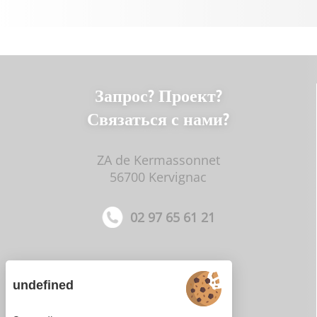
Запрос? Проект?
Связаться с нами?
ZA de Kermassonnet
56700 Kervignac
02 97 65 61 21
undefined