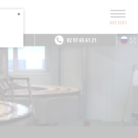
✕
МЕНЮ
такт
02 97 65 61 21