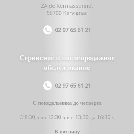
ZA de Kermassonnet
56700 Kervignac
02 97 65 61 21
Сервисное и послепродажное
обслуживание
02 97 65 61 21
С понедельника до четверга
С 8:30 ч до 12:30 ч и с 13:30 до 16:30 ч
В пятницу